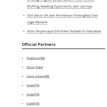
Bluffing, Reading Opponents, dan Lainnya
Slot Gacor 24 Jam Permainan Terlengkap Dan
Juga Menarik
Situs Terpercaya IDN Poker Terbaik Di Indonesia
Official Partners
Togelslot88
Situs Togel
situs vipwin88
togel178
togel178
togel178