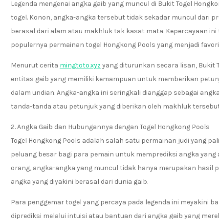
Legenda mengenai angka gaib yang muncul di Bukit Togel Hongko
togel. Konon, angka-angka tersebut tidak sekadar muncul dari pre
berasal dari alam atau makhluk tak kasat mata. Kepercayaan ini
populernya permainan togel Hongkong Pools yang menjadi favorit
Menurut cerita
mingtoto.xyz
yang diturunkan secara lisan, Bukit 
entitas gaib yang memiliki kemampuan untuk memberikan petun
dalam undian. Angka-angka ini seringkali dianggap sebagai an
tanda-tanda atau petunjuk yang diberikan oleh makhluk tersebut
2. Angka Gaib dan Hubungannya dengan Togel Hongkong Pools
Togel Hongkong Pools adalah salah satu permainan judi yang pal
peluang besar bagi para pemain untuk memprediksi angka yang a
orang, angka-angka yang muncul tidak hanya merupakan hasil per
angka yang diyakini berasal dari dunia gaib.
Para penggemar togel yang percaya pada legenda ini meyakini b
diprediksi melalui intuisi atau bantuan dari angka gaib yang m