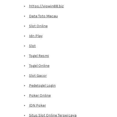
https://vipwin88.biz
Data Toto Macau
Slot Online
Idn Play
Slot
Togel Resmi
Togel Online
Slot Gacor
Pedetogel Login
Poker Online
IDN Poker
Situs Slot Online Terpercaya