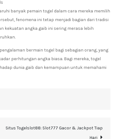
ls
aruhi banyak pemain togel dalam cara mereka memilih
sebut, fenomena ini tetap menjadi bagian dari tradisi
n kekuatan angka gaib ini sering merasa lebih
aruhkan.
ya pengalaman bermain togel bagi sebagian orang, yang
adar perhitungan angka biasa. Bagi mereka, togel
terhadap dunia gaib dan kemampuan untuk memahami
Situs Togelslot88: Slot777 Gacor & Jackpot Tiap
Hari