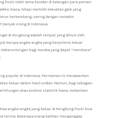
ng Pools telah lama beredar di kalangan para pemain
diksi biasa, tetapi memiliki kekuatan gaib yang
 terus berkembang, seiring dengan semakin
 banyak orang di Indonesia.
Togel di Hongkong adalah tempat yang dihuni oleh
juk berupa angka-angka yang berpotensi keluar
gka keberuntungan bagi mereka yang dapat “membaca”
.
ing populer di Indonesia. Permainan ini menawarkan
kan keluar dalam hasil undian. Namun, bagi sebagian
hitungan atau analisis statistik biasa, melainkan
ahwa angka-angka yang keluar di Hongkong Pools bisa
ereka terima. Beberapa orang bahkan menganggap