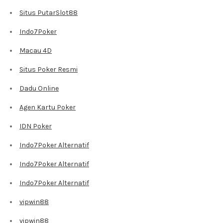
Situs PutarSlot88
Indo7Poker
Macau 4D
Situs Poker Resmi
Dadu Online
Agen Kartu Poker
IDN Poker
Indo7Poker Alternatif
Indo7Poker Alternatif
Indo7Poker Alternatif
vipwin88
vipwin88