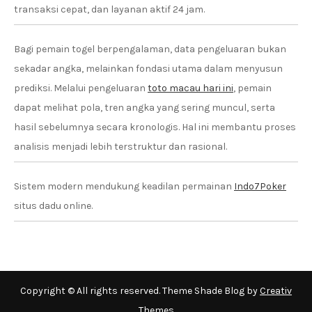
transaksi cepat, dan layanan aktif 24 jam.
Bagi pemain togel berpengalaman, data pengeluaran bukan
sekadar angka, melainkan fondasi utama dalam menyusun
prediksi. Melalui pengeluaran
toto macau hari ini
, pemain
dapat melihat pola, tren angka yang sering muncul, serta
hasil sebelumnya secara kronologis. Hal ini membantu proses
analisis menjadi lebih terstruktur dan rasional.
Sistem modern mendukung keadilan permainan
Indo7Poker
situs dadu online.
Copyright © All rights reserved. Theme Shade Blog by
Creativ
Themes