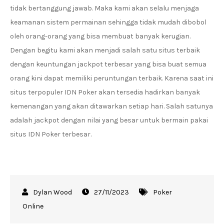
tidak bertanggung jawab. Maka kami akan selalu menjaga
keamanan sistem permainan sehingga tidak mudah dibobol
oleh orang-orang yang bisa membuat banyak kerugian.
Dengan begitu kami akan menjadi salah satu situs terbaik
dengan keuntungan jackpot terbesar yang bisa buat semua
orang kini dapat memiliki peruntungan terbaik. Karena saat ini
situs terpopuler IDN Poker akan tersedia hadirkan banyak
kemenangan yang akan ditawarkan setiap hari. Salah satunya
adalah jackpot dengan nilai yang besar untuk bermain pakai
situs IDN Poker terbesar.
27/11/2023
Poker
Online