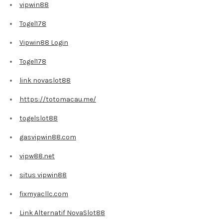
vipwin88
Togel178
Vipwin88 Login
Togel178
link novaslot88
https://totomacau.me/
togelslot88
gasvipwin88.com
vipw88.net
situs vipwin88
fixmyacllc.com
Link Alternatif NovaSlot88