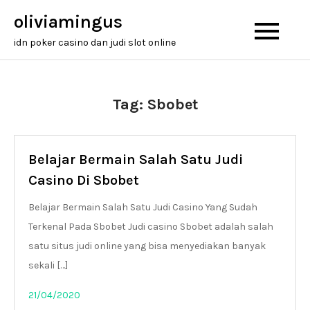
Skip
oliviamingus
to
idn poker casino dan judi slot online
content
Tag:
Sbobet
Belajar Bermain Salah Satu Judi
Casino Di Sbobet
Belajar Bermain Salah Satu Judi Casino Yang Sudah
Terkenal Pada Sbobet Judi casino Sbobet adalah salah
satu situs judi online yang bisa menyediakan banyak
sekali […]
21/04/2020