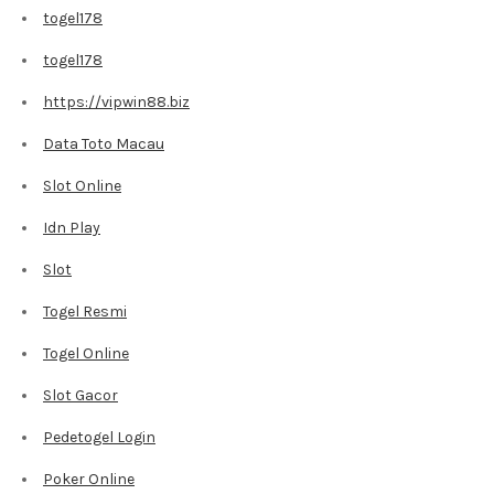
togel178
togel178
https://vipwin88.biz
Data Toto Macau
Slot Online
Idn Play
Slot
Togel Resmi
Togel Online
Slot Gacor
Pedetogel Login
Poker Online