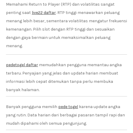
Memahami Return to Player (RTP) dan volatilitas sangat
penting saat
live22 daftar
. RTP tinggi menawarkan peluang
menang lebih besar, sementara volatilitas mengatur frekuensi
kemenangan. Pilih slot dengan RTP tinggi dan sesuaikan
dengan gaya bermain untuk memaksimalkan peluang
menang.
pedetogel daftar
memudahkan pengguna memantau angka
terbaru. Penyajian yang jelas dan update harian membuat
informasi lebih cepat ditemukan tanpa perlu membuka
banyak halaman.
Banyak pengguna memilih
pede togel
karena update angka
yang rutin. Data harian dari berbagai pasaran tampil rapi dan
mudah dipahami oleh semua pengunjung.