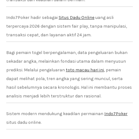
Indo7Poker hadir sebagai
Situs Dadu Online
uang asli
terpercaya 2026 dengan sistem fair play, tanpa manipulasi,
transaksi cepat, dan layanan aktif 24 jam.
Bagi pemain togel berpengalaman, data pengeluaran bukan
sekadar angka, melainkan fondasi utama dalam menyusun
prediksi. Melalui pengeluaran
toto macau hari ini
, pemain
dapat melihat pola, tren angka yang sering muncul, serta
hasil sebelumnya secara kronologis. Hal ini membantu proses
analisis menjadi lebih terstruktur dan rasional.
Sistem modern mendukung keadilan permainan
Indo7Poker
situs dadu online.