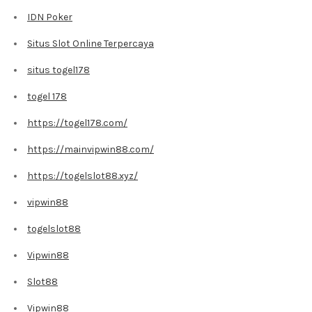
IDN Poker
Situs Slot Online Terpercaya
situs togel178
togel 178
https://togel178.com/
https://mainvipwin88.com/
https://togelslot88.xyz/
vipwin88
togelslot88
Vipwin88
Slot88
Vipwin88