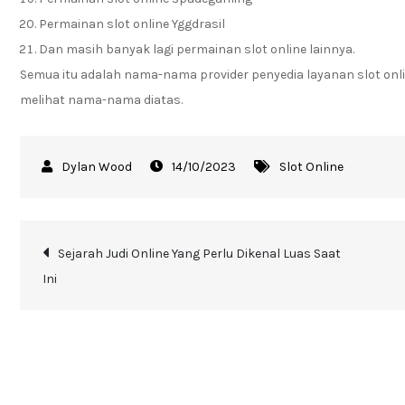
Permainan slot online Yggdrasil
Dan masih banyak lagi permainan slot online lainnya.
Semua itu adalah nama-nama provider penyedia layanan slot onli
melihat nama-nama diatas.
14/10/2023
Slot Online
Navigasi
Sejarah Judi Online Yang Perlu Dikenal Luas Saat
Ini
pos