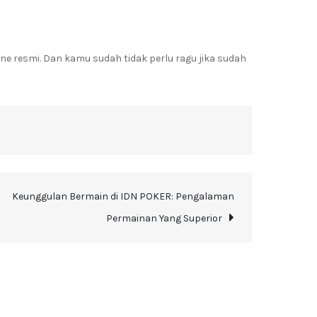
ne resmi. Dan kamu sudah tidak perlu ragu jika sudah
Keunggulan Bermain di IDN POKER: Pengalaman
Permainan Yang Superior