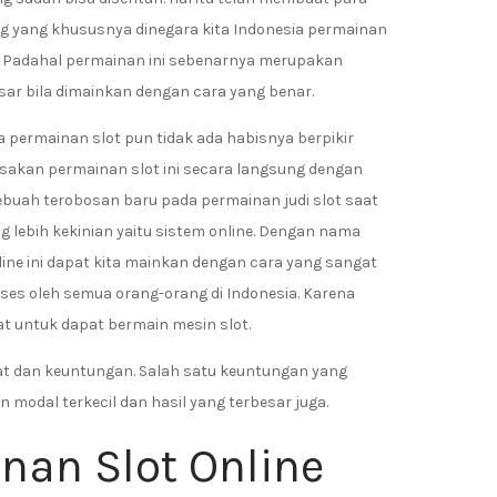
g yang khususnya dinegara kita Indonesia permainan
ta. Padahal permainan ini sebenarnya merupakan
ar bila dimainkan dengan cara yang benar.
permainan slot pun tidak ada habisnya berpikir
sakan permainan slot ini secara langsung dengan
ebuah terobosan baru pada permainan judi slot saat
g lebih kekinian yaitu sistem online. Dengan nama
nline ini dapat kita mainkan dengan cara yang sangat
ses oleh semua orang-orang di Indonesia. Karena
at untuk dapat bermain mesin slot.
at dan keuntungan. Salah satu keuntungan yang
 modal terkecil dan hasil yang terbesar juga.
nan Slot Online