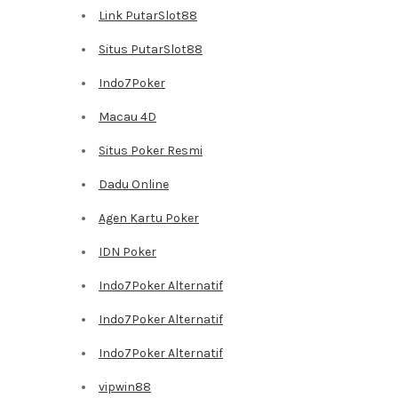
Link PutarSlot88
Situs PutarSlot88
Indo7Poker
Macau 4D
Situs Poker Resmi
Dadu Online
Agen Kartu Poker
IDN Poker
Indo7Poker Alternatif
Indo7Poker Alternatif
Indo7Poker Alternatif
vipwin88