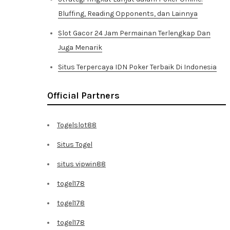
Bluffing, Reading Opponents, dan Lainnya
Slot Gacor 24 Jam Permainan Terlengkap Dan
Juga Menarik
Situs Terpercaya IDN Poker Terbaik Di Indonesia
Official Partners
Togelslot88
Situs Togel
situs vipwin88
togel178
togel178
togel178