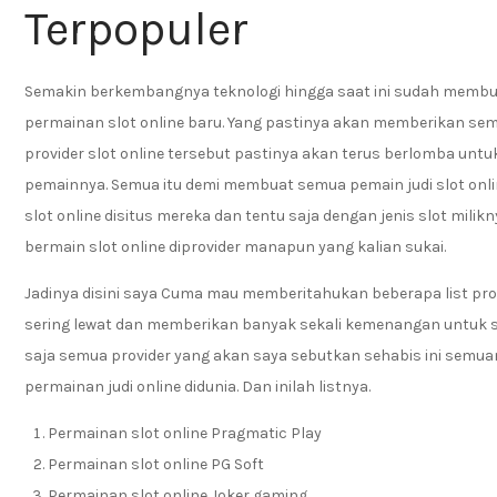
Terpopuler
Semakin berkembangnya teknologi hingga saat ini sudah membua
permainan slot online baru. Yang pastinya akan memberikan s
provider slot online tersebut pastinya akan terus berlomba un
pemainnya. Semua itu demi membuat semua pemain judi slot onl
slot online disitus mereka dan tentu saja dengan jenis slot milik
bermain slot online diprovider manapun yang kalian sukai.
Jadinya disini saya Cuma mau memberitahukan beberapa list prov
sering lewat dan memberikan banyak sekali kemenangan untuk s
saja semua provider yang akan saya sebutkan sehabis ini semuan
permainan judi online didunia. Dan inilah listnya.
Permainan slot online Pragmatic Play
Permainan slot online PG Soft
Permainan slot online Joker gaming