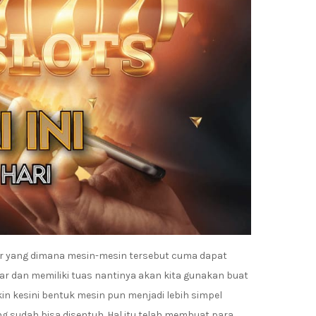
ar yang dimana mesin-mesin tersebut cuma dapat
ar dan memiliki tuas nantinya akan kita gunakan buat
n kesini bentuk mesin pun menjadi lebih simpel
sudah bisa disentuh. Hal itu telah membuat para